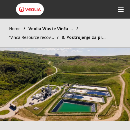
Home
Veolia Waste Vinča Operator (VWVO)
“Vinča Resource recovery centar” - Elementi projekta
3. Postrojenje za prečišćavanje procednih voda