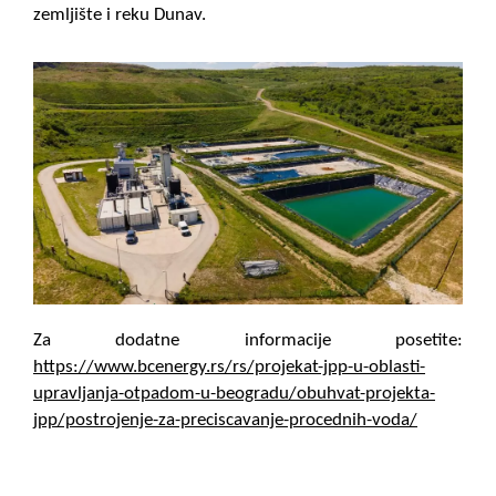
zemljište i reku Dunav.
Za dodatne informacije posetite:
https://www.bcenergy.rs/rs/projekat-jpp-u-oblasti-
upravljanja-otpadom-u-beogradu/obuhvat-projekta-
jpp/postrojenje-za-preciscavanje-procednih-voda/