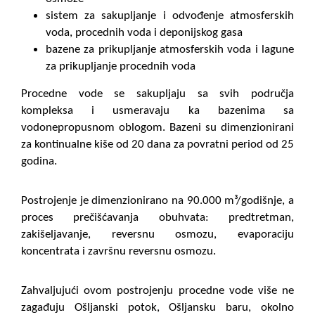
sistem za sakupljanje i odvođenje atmosferskih
voda, procednih voda i deponijskog gasa
bazene za prikupljanje atmosferskih voda i lagune
za prikupljanje procednih voda
Procedne vode se sakupljaju sa svih područja
kompleksa i usmeravaju ka bazenima sa
vodonepropusnom oblogom. Bazeni su dimenzionirani
za kontinualne kiše od 20 dana za povratni period od 25
godina.
Postrojenje je dimenzionirano na 90.000 m³/godišnje, a
proces prečišćavanja obuhvata: predtretman,
zakišeljavanje, reversnu osmozu, evaporaciju
koncentrata i završnu reversnu osmozu.
Zahvaljujući ovom postrojenju procedne vode više ne
zagađuju Ošljanski potok, Ošljansku baru, okolno