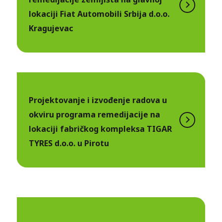
lokaciji Fiat Automobili Srbija d.o.o.
Kragujevac
Projektovanje i izvođenje radova u
okviru programa remedijacije na
lokaciji fabričkog kompleksa TIGAR
TYRES d.o.o. u Pirotu