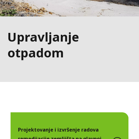
Upravljanje
otpadom
Projektovanje i izvršenje radova
remedijacije zemljišta na glavnoj