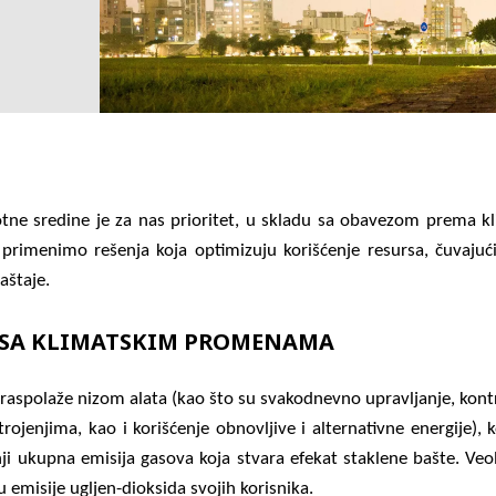
votne sredine je za nas prioritet, u skladu sa obavezom prema kl
 primenimo rešenja koja optimizuju korišćenje resursa, čuvajući
aštaje.
 SA KLIMATSKIM PROMENAMA
raspolaže nizom alata (kao što su svakodnevno upravljanje, kontr
rojenjima, kao i korišćenje obnovljive i alternativne energije),
i ukupna emisija gasova koja stvara efekat staklene bašte. Veol
 emisije ugljen-dioksida svojih korisnika.