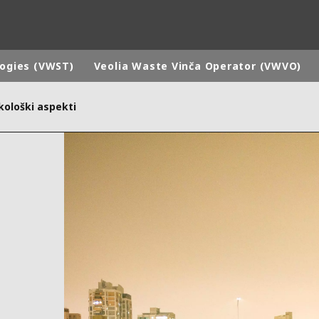
logies (VWST)
Veolia Waste Vinča Operator (VWVO)
kološki aspekti
rld
DLE EAST
EUROPE
LATIN AMERICA
AND NEW ZEALAND
NORTH AMERICA