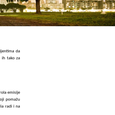
WATER TECHNOLOGIES
ijentima da
 ih tako za
ola emisije
 koji pomažu
ia radi i na