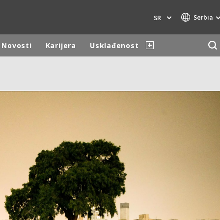
Serbia
SR
Novosti
Karijera
Usklađenost
Specialty Brands
AIR QUALITY
ENGINEERING & CONSULTING
HAZARDOUS WASTE EUROPE
INDUSTRIES GLOBAL SOLUTIONS
NUCLEAR SOLUTIONS
OFIS
SEDE BENELUX
VEOLIA AGRICULTURE