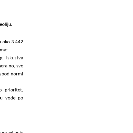
eoliju.
u oko 3.442
ama;
 iskustva
neralno, sve
ispod normi
 prioritet,
iju vode po
upravljanje