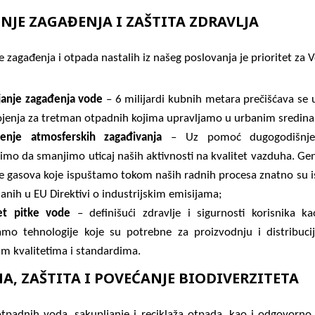
NJE ZAGAĐENJA I ZAŠTITA ZDRAVLJA
 zagađenja i otpada nastalih iz našeg poslovanja je prioritet za V
janje zagađenja vode
– 6 milijardi kubnih metara prečišćava se 
ojenja za tretman otpadnih kojima upravljamo u urbanim sredin
enje atmosferskih zagađivanja
– Uz pomoć dugogodišnjeg
imo da smanjimo uticaj naših aktivnosti na kvalitet vazduha. Ge
je gasova koje ispuštamo tokom naših radnih procesa znatno su 
anih u EU Direktivi o industrijskim emisijama;
tet pitke vode
– definišući zdravlje i sigurnosti korisnika kao
jamo tehnologije koje su potrebne za proizvodnju i distribuc
im kvalitetima i standardima.
A, ZAŠTITA I POVEĆANJE BIODIVERZITETA
 otpadnih voda, sakupljanje i reciklaža otpada, kao i odgovorno 