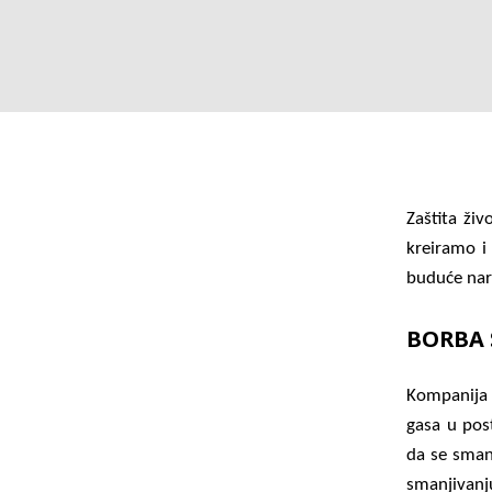
Zaštita ži
kreiramo i
buduće nar
BORBA
Kompanija 
gasa u post
da se smanj
smanjivanju