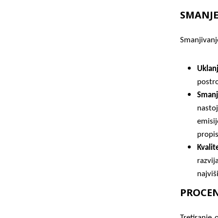
SMANJE
Smanjivanje
Uklan
postr
Smanj
nastoj
emisi
propis
Kvali
razvi
najviš
PROCEN
Tretiranje